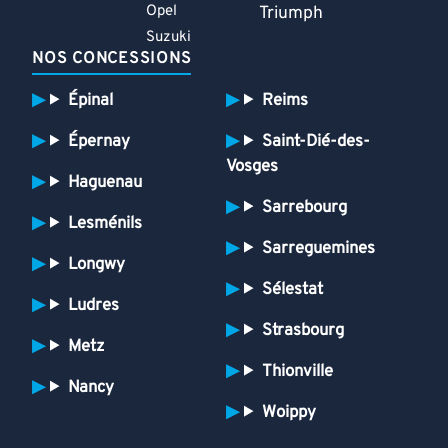
Opel
Triumph
Suzuki
NOS CONCESSIONS
Épinal
Reims
Épernay
Saint-Dié-des-
Vosges
Haguenau
Sarrebourg
Lesménils
Sarreguemines
Longwy
Sélestat
Ludres
Strasbourg
Metz
Thionville
Nancy
Woippy