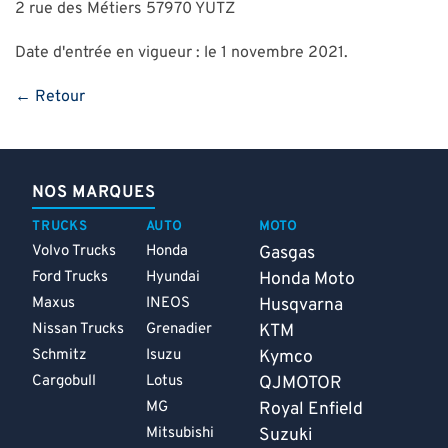
2 rue des Métiers 57970 YUTZ
Date d'entrée en vigueur : le 1 novembre 2021.
← Retour
NOS MARQUES
TRUCKS
AUTO
MOTO
Volvo Trucks
Honda
Gasgas
Ford Trucks
Hyundai
Honda Moto
Maxus
INEOS
Husqvarna
Nissan Trucks
Grenadier
KTM
Schmitz
Isuzu
Kymco
Cargobull
Lotus
QJMOTOR
MG
Royal Enfield
Mitsubishi
Suzuki