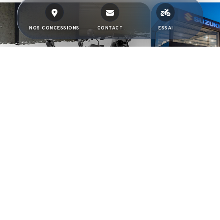
NOS CONCESSIONS
CONTACT
ESSAI
INAUGURA
Découvrez ou
notre soirée d
showroom T-2R
DES MOTOS CONÇUES AVEC EXIGENCE. DES AVANTAGES EXCLUSIFS.
hoisis ta moto Husqvarna, profite